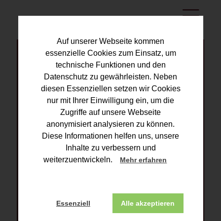
Auf unserer Webseite kommen
essenzielle Cookies zum Einsatz, um
technische Funktionen und den
Datenschutz zu gewährleisten. Neben
STEUERBERATER PETER
diesen Essenziellen setzen wir Cookies
nur mit Ihrer Einwilligung ein, um die
FISCHER
Zugriffe auf unsere Webseite
anonymisiert analysieren zu können.
WIR BEGRÜSSEN SIE IN UNSERER K
Diese Informationen helfen uns, unsere
ANZLEI IN RHEINBACH.
Inhalte zu verbessern und
weiterzuentwickeln.
Mehr erfahren
Seit 1981 ist die
Steuerberatungskanzlei Peter Fischer
Essenziell
Alle akzeptieren
mit Sitz in Rheinbach (NRW) für einen