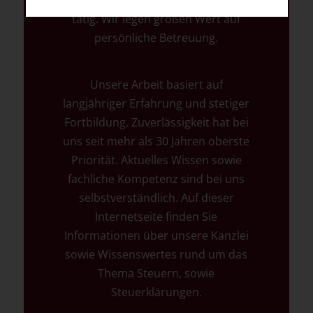
breit gefächerten Mandantenstamm
tätig. Wir legen großen Wert auf
persönliche Betreuung.
Unsere Arbeit basiert auf
langjähriger Erfahrung und stetiger
Fortbildung. Zuverlässigkeit hat bei
uns seit mehr als 30 Jahren oberste
Priorität. Aktuelles Wissen sowie
fachliche Kompetenz sind bei uns
selbstverständlich. Auf dieser
Internetseite finden Sie
Informationen über unsere Kanzlei
sowie Wissenswertes rund um das
Thema Steuern, sowie
Steuerklärungen.